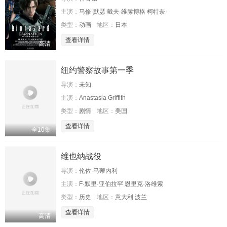
主演：
马修·默瑟 戴夫·维滕博格 柯特奈·
类型：
动画
地区：
日本
查看详情
高清
纽约警察故事第一季
导演：
未知
主演：
Anastasia Griffith
类型：
剧情
地区：
美国
查看详情
全10集
维也纳战役
导演：
伦佐·马蒂内利
主演：
F·默里·亚伯拉罕 恩里克·洛维索
类型：
历史
地区：
意大利 波兰
查看详情
高清