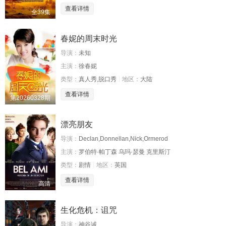
查看详情
全39集
春妮的周末时光
导演：
未知
主演：
徐春妮
类型：
真人秀,脱口秀
地区：
大陆
查看详情
第20260328期
漂亮朋友
导演：
Declan,Donnellan,Nick,Ormerod
主演：
罗伯特·帕丁森 乌玛·瑟曼 克里斯汀
类型：
剧情
地区：
英国
查看详情
高清
生化危机：诅咒
导演：
神谷诚