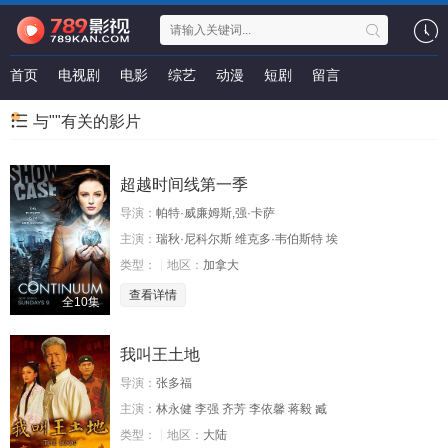
首页
电视剧
电影
综艺
动漫
短剧
留言
与""有关的影片
超越时间线第一季
导演：
帕特·威廉姆斯,强·卡萨
主演：
瑞秋·尼科尔斯 维克多·韦伯斯特 埃
类型：
地区：
加拿大
查看详情
全10集
我叫王土地
导演：
张多福
主演：
林永健 李强 齐芳 李依馨 蒋毅 臧
类型：
地区：
大陆