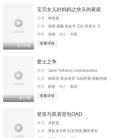
宝贝女儿好妈妈之快乐的家庭
导演：
林裕庭
主演：
祖晴 梁颖 孙金华 王虹 郭东文 王
类型：
动画
地区：
大陆
查看详情
全100集
爱土之争
导演：
Jaew Yuthana Lorphanpaibul
主演：
纳得克·库吉米亚 乌拉萨雅·斯帕邦德
类型：
剧情
地区：
泰国
查看详情
全17集
竖笛与双肩背包OAD
导演：
木村宽
主演：
置鲇龙太郎 钉宫理惠 樱井孝宏