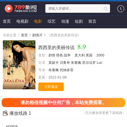
首页
电视剧
电影
综艺
动漫
短剧
留言
当前位置
首页
剧情片
《西西里的美丽传说》
8.9
西西里的美丽传说
类型：
剧情
情色
战争
意大利
美国
2000
主演：
莫妮卡·贝鲁奇
朱塞佩·苏尔法罗
Luc
导演：
朱塞佩·托纳多雷
更新：
2022-01-08
高清
立即播放
请勿相信视频中任何广告，本站免费观看。
播放线路 1
↓无法播放请更换下面线路↓
HD国语