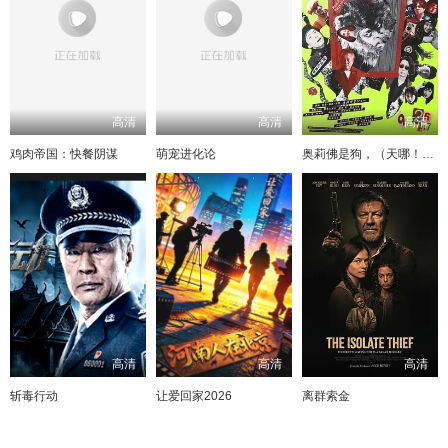
高清
高清
高清
鸡肉帝国：快餐阴谋
萌宠进化论
奥莉佛是狗，（天哪！！）这家伙电影版
高清
高清
高清
斩毒行动
让爱回家2026
离群索金