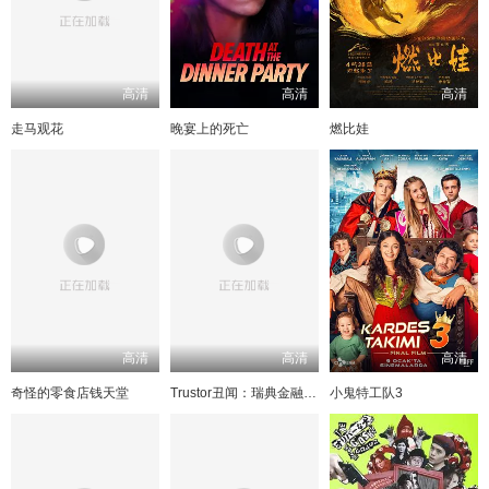
高清
高清
高清
走马观花
晚宴上的死亡
燃比娃
高清
高清
高清
奇怪的零食店钱天堂
Trustor丑闻：瑞典金融案内幕
小鬼特工队3